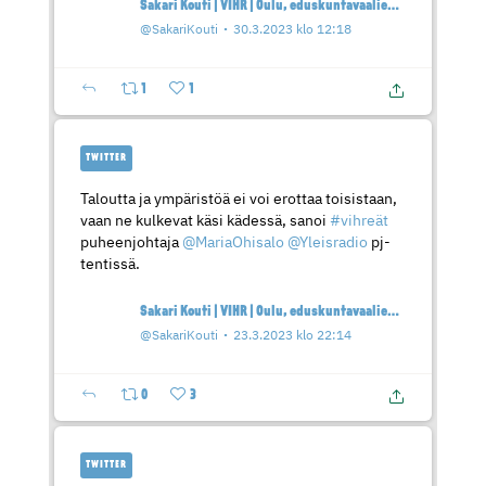
Sakari Kouti | VIHR | Oulu, eduskuntavaaliehdokas
@SakariKouti
30.3.2023 klo 12:18
1
1
TWITTER
Taloutta ja ympäristöä ei voi erottaa toisistaan,
vaan ne kulkevat käsi kädessä, sanoi
#vihreät
puheenjohtaja
@MariaOhisalo
@Yleisradio
pj-
tentissä.
Sakari Kouti | VIHR | Oulu, eduskuntavaaliehdokas
@SakariKouti
23.3.2023 klo 22:14
0
3
TWITTER