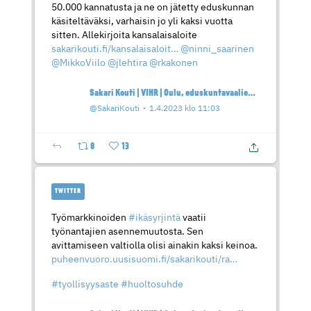
50.000 kannatusta ja ne on jätetty eduskunnan
käsiteltäväksi, varhaisin jo yli kaksi vuotta
sitten. Allekirjoita kansalaisaloite
sakarikouti.fi/kansalaisaloit…
@ninni_saarinen
@MikkoViilo
@jlehtira
@rkakonen
Sakari Kouti | VIHR | Oulu, eduskuntavaaliehdokas
@SakariKouti
1.4.2023 klo 11:03
8
13
TWITTER
Työmarkkinoiden
#ikäsyrjintä
vaatii
työnantajien asennemuutosta. Sen
avittamiseen valtiolla olisi ainakin kaksi keinoa.
puheenvuoro.uusisuomi.fi/sakarikouti/ra…
#tyollisyysaste
#huoltosuhde