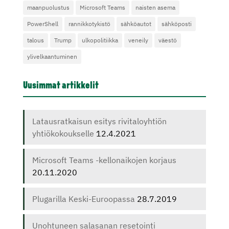
maanpuolustus
Microsoft Teams
naisten asema
PowerShell
rannikkotykistö
sähköautot
sähköposti
talous
Trump
ulkopolitiikka
veneily
väestö
ylivelkaantuminen
Uusimmat artikkelit
Latausratkaisun esitys rivitaloyhtiön
yhtiökokoukselle
12.4.2021
Microsoft Teams -kellonaikojen korjaus
20.11.2020
Plugarilla Keski-Euroopassa
28.7.2019
Unohtuneen salasanan resetointi