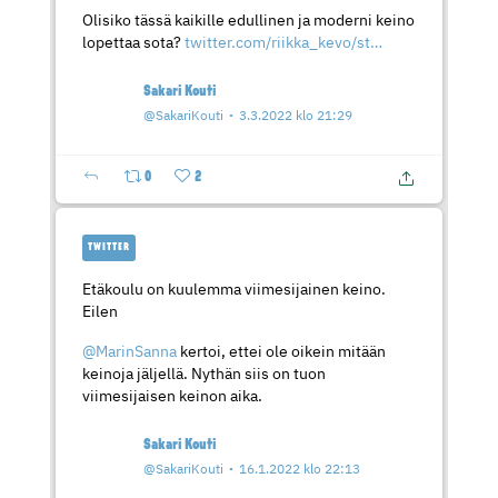
Olisiko tässä kaikille edullinen ja moderni keino
lopettaa sota?
twitter.com/riikka_kevo/st…
Sakari Kouti
@SakariKouti
3.3.2022 klo 21:29
0
2
TWITTER
Etäkoulu on kuulemma viimesijainen keino.
Eilen
@MarinSanna
kertoi, ettei ole oikein mitään
keinoja jäljellä. Nythän siis on tuon
viimesijaisen keinon aika.
Sakari Kouti
@SakariKouti
16.1.2022 klo 22:13