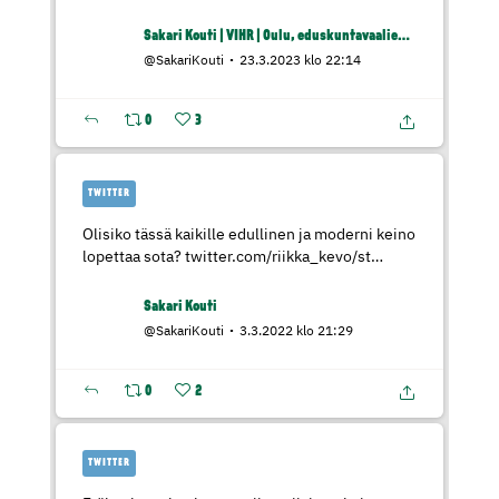
Sakari Kouti | VIHR | Oulu, eduskuntavaaliehdokas
@SakariKouti
23.3.2023 klo 22:14
0
3
TWITTER
Olisiko tässä kaikille edullinen ja moderni keino
lopettaa sota?
twitter.com/riikka_kevo/st…
Sakari Kouti
@SakariKouti
3.3.2022 klo 21:29
0
2
TWITTER