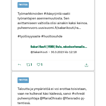
TWITTER
Työmarkkinoiden
#ikäsyrjintä
vaatii
työnantajien asennemuutosta. Sen
avittamiseen valtiolla olisi ainakin kaksi keinoa.
puheenvuoro.uusisuomi.fi/sakarikouti/ra…
#tyollisyysaste
#huoltosuhde
Sakari Kouti | VIHR | Oulu, eduskuntavaaliehdokas
@SakariKouti
30.3.2023 klo 12:18
1
1
TWITTER
Taloutta ja ympäristöä ei voi erottaa toisistaan,
vaan ne kulkevat käsi kädessä, sanoi
#vihreät
puheenjohtaja
@MariaOhisalo
@Yleisradio
pj-
tentissä.