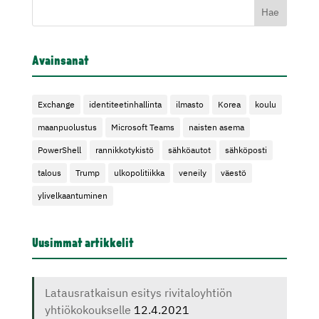
Avainsanat
Exchange
identiteetinhallinta
ilmasto
Korea
koulu
maanpuolustus
Microsoft Teams
naisten asema
PowerShell
rannikkotykistö
sähköautot
sähköposti
talous
Trump
ulkopolitiikka
veneily
väestö
ylivelkaantuminen
Uusimmat artikkelit
Latausratkaisun esitys rivitaloyhtiön
yhtiökokoukselle
12.4.2021