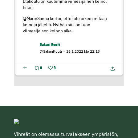
Etäkoulu on kuulemma viimesijainen keino.
Eilen
@MarinSanna
kertoi, ettei ole oikein mitään
keinoja jäljellä. Nythän siis on tuon
viimesijaisen keinon aika.
Sakari Kouti
@SakariKouti
16.1.2022 klo 22:13
0
3
Vihreät on olemassa turvatakseen ympäristön,