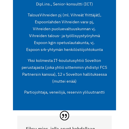
Dipl.ins., Senior-konsultti (ICT)
TalousVihreiden pj (ml. Vihreät Yrittäjät),
Espoonlahden Vihreiden vara-pj,
Vihreiden puoluevaltuuskunnan vj.
Vihreiden talous- ja työllisyystyöryhmä
Espoon kgin opetuslautakunta, vj.
Espoon srk-yhtymän henkilöstöjohtokunta
Yksi kolmesta IT-koulutusyhtiö Sovelton
perustajasta (joka yhtiö sittemmin yhdistyi FCS
Partnersin kanssa), 12 v Sovelton hallituksessa
(muttei enää)
Partiojohtaja, veneilijä, reservin yliluutnantti
Fiksu mies, jolla arvot kohdallaan.