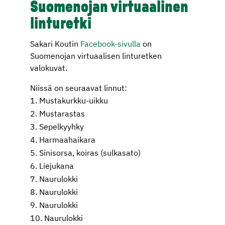
Suomenojan virtuaalinen
linturetki
Sakari Koutin
Facebook-sivulla
on
Suomenojan virtuaalisen linturetken
valokuvat.
Niissä on seuraavat linnut:
Mustakurkku-uikku
Mustarastas
Sepelkyyhky
Harmaahaikara
Sinisorsa, koiras (sulkasato)
Liejukana
Naurulokki
Naurulokki
Naurulokki
Naurulokki