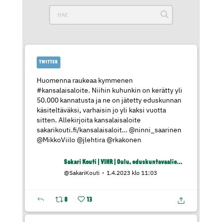
TWITTER
Huomenna raukeaa kymmenen
#kansalaisaloite
. Niihin kuhunkin on kerätty yli
50.000 kannatusta ja ne on jätetty eduskunnan
käsiteltäväksi, varhaisin jo yli kaksi vuotta
sitten. Allekirjoita kansalaisaloite
sakarikouti.fi/kansalaisaloit…
@ninni_saarinen
@MikkoViilo
@jlehtira
@rkakonen
Sakari Kouti | VIHR | Oulu, eduskuntavaaliehdokas
@SakariKouti
1.4.2023 klo 11:03
8
13