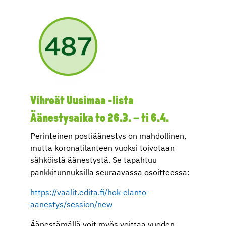
Vihreät Uusimaa -lista
Äänestysaika to 26.3. – ti 6.4.
Perinteinen postiäänestys on mahdollinen,
mutta koronatilanteen vuoksi toivotaan
sähköistä äänestystä. Se tapahtuu
pankkitunnuksilla seuraavassa osoitteessa:
https://vaalit.edita.fi/hok-elanto-
aanestys/session/new
Äänestämällä voit myös voittaa vuoden